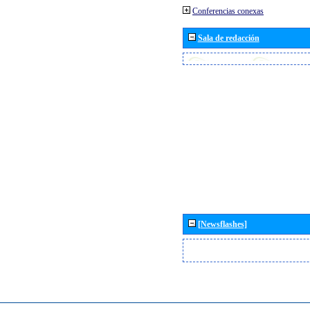
Conferencias conexas
Sala de redacción
[Newsflashes]