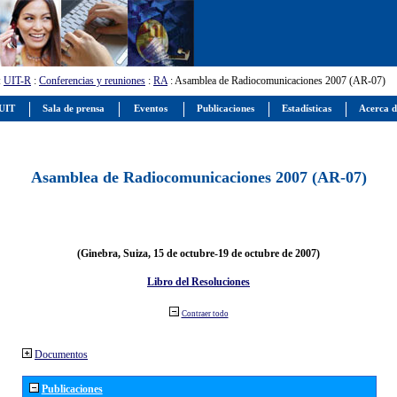
:
UIT-R
:
Conferencias y reuniones
:
RA
: Asamblea de Radiocomunicaciones 2007 (AR-07)
 UIT
Sala de prensa
Eventos
Publicaciones
Estadísticas
Acerca d
Asamblea de Radiocomunicaciones 2007 (AR-07)
(Ginebra, Suiza, 15 de octubre-19 de octubre de 2007)
Libro del Resoluciones
Contraer todo
Documentos
Publicaciones