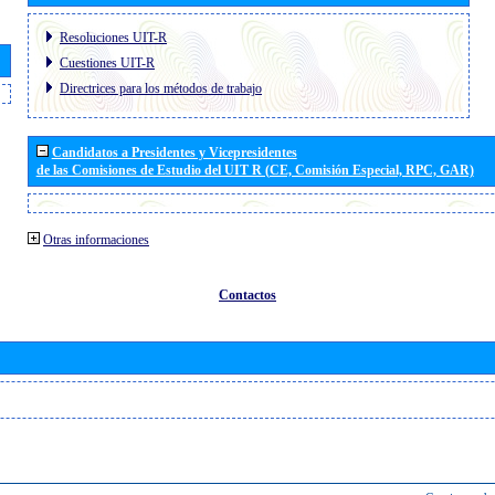
Resoluciones UIT-R
Cuestiones UIT-R
Directrices para los métodos de trabajo
Candidatos a Presidentes y Vicepresidentes
de las Comisiones de Estudio del UIT R (CE, Comisión Especial, RPC, GAR)
Otras informaciones
Contactos