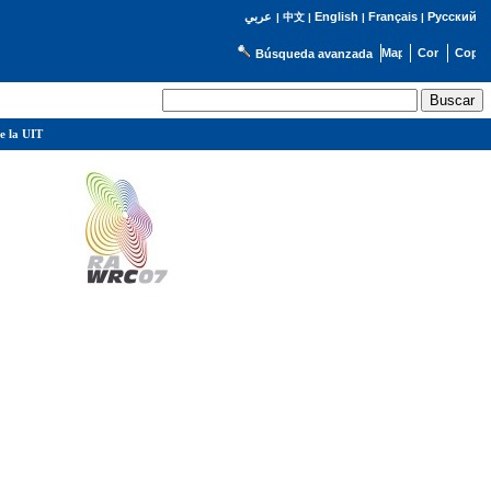
English
Français
Русский
عربي
|
中文
|
|
|
Búsqueda avanzada
e la UIT