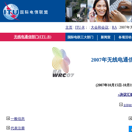
主页
:
ITU-R
； :
大会和会议
; :
RA
: 2007
无线电通信部门(ITU-R)
国际电联三大部门
新闻室
各项活动
2007年无线电通信
(2007年10月15日-10
«决议汇
全部收
一般信息
代表注册