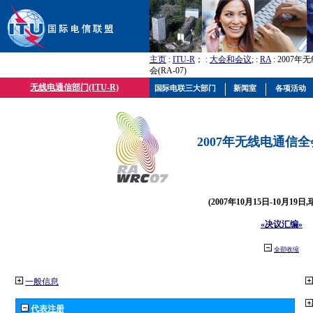
主页
:
ITU-R
； :
大会和会议
; :
RA
: 2007
会(RA-07)
无线电通信部门(ITU-R)
国际电联三大部门
新闻室
各项活动
2007年无线电通信全会(
(2007年10月15日-10月19日
«决议汇编»
全部收缩
一般信息
代表注册