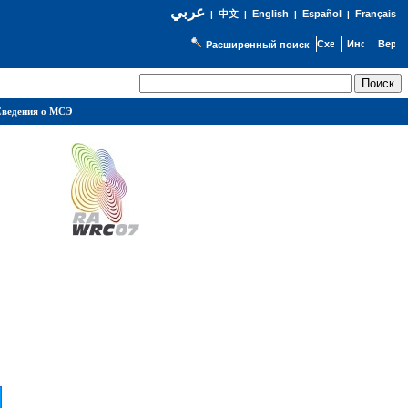
عربي
English
Español
Français
|
中文
|
|
|
Расширенный поиск
ведения о МСЭ