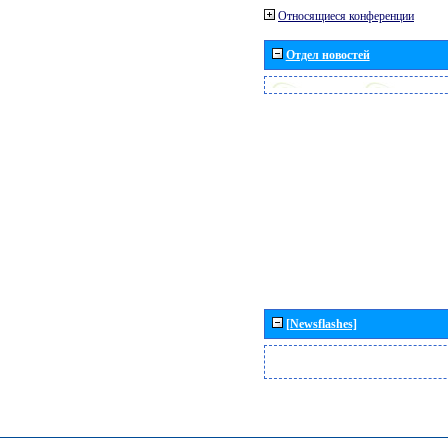
Относящиеся конференции
Отдел новостей
[Newsflashes]