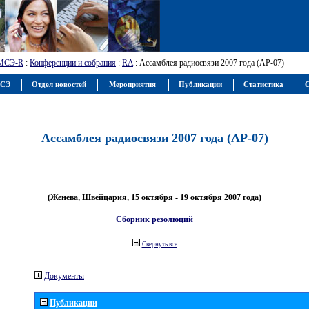
МСЭ-R
:
Конференции и собрания
:
RA
: Ассамблея радиосвязи 2007 года (АР-07)
МСЭ
Отдел новостей
Мероприятия
Публикации
Статистика
С
Ассамблея радиосвязи 2007 года (АР-07)
(Женева, Швейцария, 15 октября - 19 октября 2007 года)
Сборник резолюций
Свернуть все
Документы
Публикации