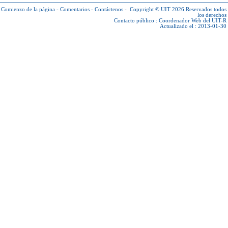
Comienzo de la página
-
Comentarios
-
Contáctenos
-
Copyright © UIT 2026
Reservados todos
los derechos
Contacto público :
Coordenador Web del UIT-R
Actualizado el : 2013-01-30