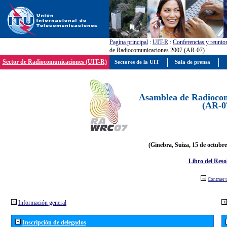
Pagína principal
:
UIT-R
:
Conferencias y reunio
de Radiocomunicaciones 2007 (AR-07)
Sector de Radiocomunicaciones (UIT-R)
Sectores de la UIT
Sala de prensa
Asamblea de Radiocom
(AR-0
(Ginebra, Suiza, 15 de octubre
Libro del Reso
Contraer 
Información general
Inscripción de delegados