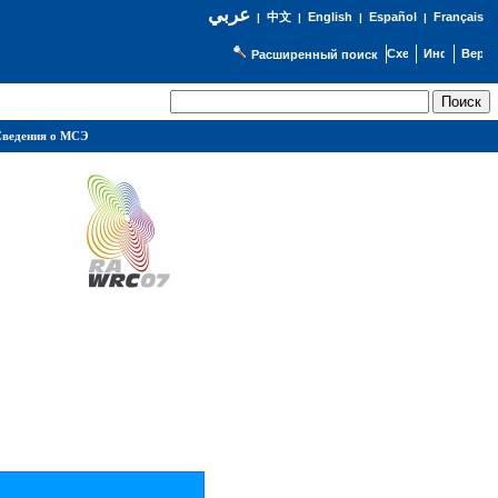
عربي
English
Español
Français
|
中文
|
|
|
Расширенный поиск
ведения о МСЭ