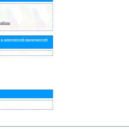
работы
и заместителей председателей