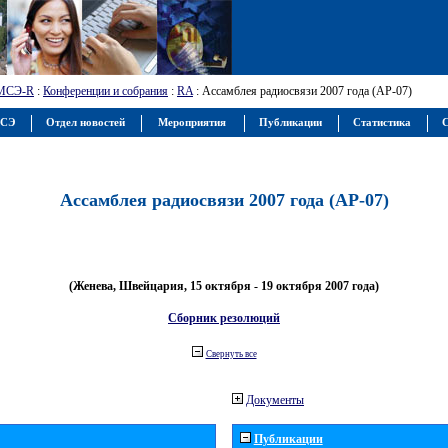
МСЭ-R
:
Конференции и собрания
:
RA
: Ассамблея радиосвязи 2007 года (АР-07)
МСЭ
Отдел новостей
Мероприятия
Публикации
Статистика
С
Ассамблея радиосвязи 2007 года (АР-07)
(Женева, Швейцария, 15 октября - 19 октября 2007 года)
Сборник резолюций
Свернуть все
Документы
Публикации