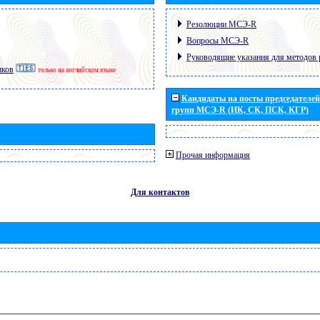
Резолюции МСЭ-R
Вопросы МСЭ-R
Руководящие указания для методов 
иков
только на английском языке
Кандидаты на посты председателей 
групп МСЭ-R (ИК, СК, ПСК, КГР)
Прочая информация
Для контактов