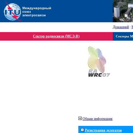
Домашний
:
Сектор радиосвязи (МСЭ-R)
Секторы 
Общая информация
Регистрация делегатов