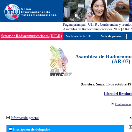
Pagína principal
:
UIT-R
:
Conferencias y reunio
Asamblea de Radiocomunicaciones 2007 (AR-07
Sector de Radiocomunicaciones (UIT-R)
Sectores de la UIT
Sala de prensa
Asamblea de Radiocomun
(AR-07)
(Ginebra, Suiza, 15 de octubre-19
Libro del Resoluci
Contraer todo
Información general
Inscripción de delegados