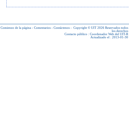
Comienzo de la página
-
Comentarios
-
Contáctenos
-
Copyright © UIT 2026
Reservados todos
los derechos
Contacto público :
Coordenador Web del UIT-R
Actualizado el : 2013-01-30