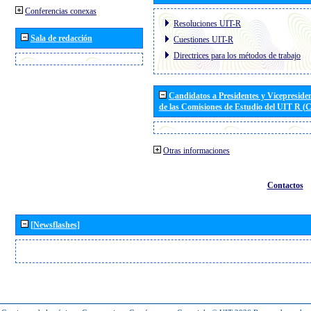
Conferencias conexas
Resoluciones UIT-R
Sala de redacción
Cuestiones UIT-R
Directrices para los métodos de trabajo
Candidatos a Presidentes y Vicepreside
de las Comisiones de Estudio del UIT R 
Otras informaciones
Contactos
[Newsflashes]