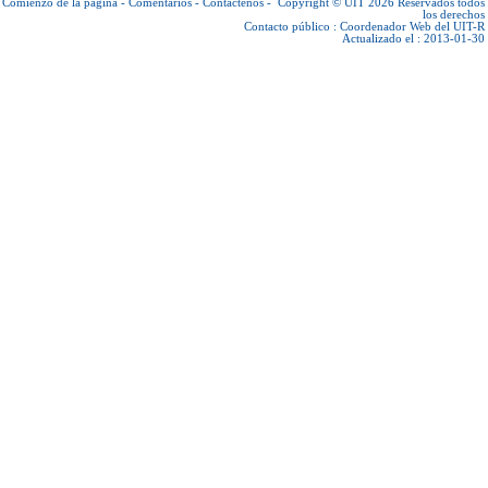
Comienzo de la página
-
Comentarios
-
Contáctenos
-
Copyright © UIT 2026
Reservados todos
los derechos
Contacto público :
Coordenador Web del UIT-R
Actualizado el : 2013-01-30