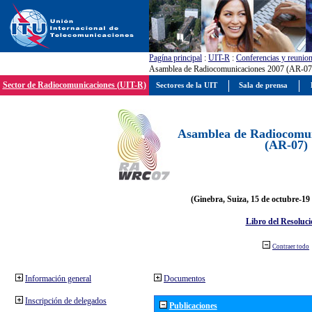
Pagína principal
:
UIT-R
:
Conferencias y reunio
Asamblea de Radiocomunicaciones 2007 (AR-07
Sector de Radiocomunicaciones (UIT-R)
Sectores de la UIT
Sala de prensa
Asamblea de Radiocomun
(AR-07)
(Ginebra, Suiza, 15 de octubre-19
Libro del Resoluci
Contraer todo
Información general
Documentos
Inscripción de delegados
Publicaciones