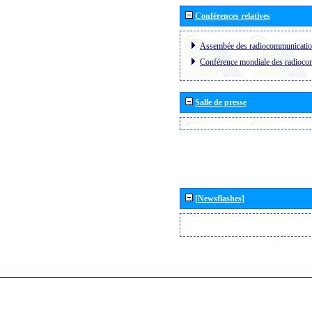
Conférences relatives
Assembée des radiocommunicati
Conférence mondiale des radioc
Salle de presse
[Newsflashes]