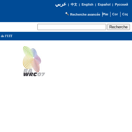
عربي
English
Español
Русский
|
中文
|
|
|
Recherche avancée
 de l'UIT