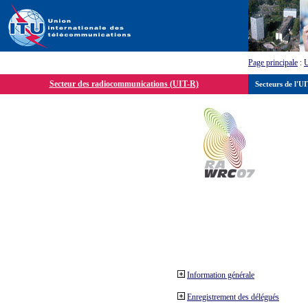
Page principale
:
Secteur des radiocommunications (UIT-R)
Secteurs de l'U
Information générale
Enregistrement des délégués