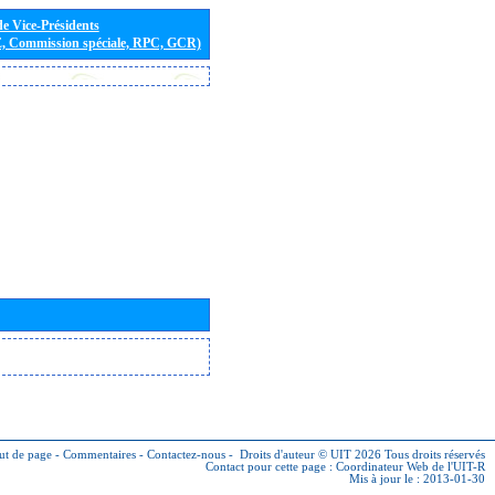
de Vice-Présidents
E, Commission spéciale, RPC, GCR)
ut de page
-
Commentaires
-
Contactez-nous
-
Droits d'auteur © UIT 2026
Tous droits réservés
Contact pour cette page :
Coordinateur Web de l'UIT-R
Mis à jour le : 2013-01-30