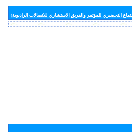
جتماع التحضيري للمؤتمر والفريق الاستشاري للاتصالات الراديوية)