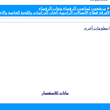
مرشحون لمناصب الرؤساء ونواب الرؤساء
لأفرقة قطاع الاتصالات الراديوية (لجان الدراسات واللجنة الخاصة والا
معلومات أخرى
بيانات للاستفسار