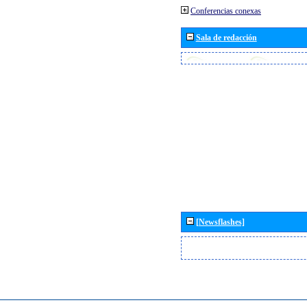
Conferencias conexas
Sala de redacción
[Newsflashes]