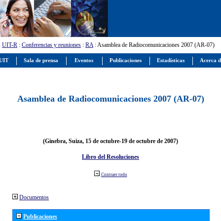
:
UIT-R
:
Conferencias y reuniones
:
RA
: Asamblea de Radiocomunicaciones 2007 (AR-07)
 UIT
Sala de prensa
Eventos
Publicaciones
Estadísticas
Acerca d
Asamblea de Radiocomunicaciones 2007 (AR-07)
(Ginebra, Suiza, 15 de octubre-19 de octubre de 2007)
Libro del Resoluciones
Contraer todo
Documentos
Publicaciones