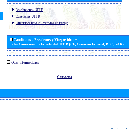
Resoluciones UIT-R
Cuestiones UIT-R
Directrices para los métodos de trabajo
Candidatos a Presidentes y Vicepresidentes
de las Comisiones de Estudio del UIT R (CE, Comisión Especial, RPC, GAR)
Otras informaciones
Contactos