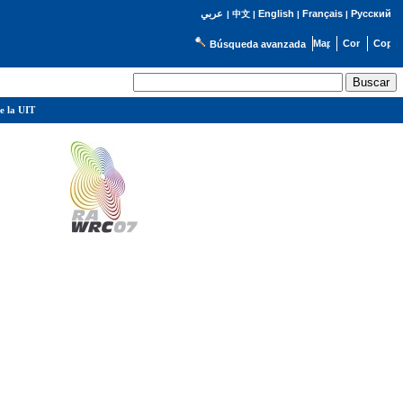
English
Français
Русский
عربي
|
中文
|
|
|
Búsqueda avanzada
e la UIT