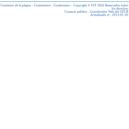
Comienzo de la página
-
Comentarios
-
Contáctenos
-
Copyright © UIT 2026
Reservados todos
los derechos
Contacto público :
Coordenador Web del UIT-R
Actualizado el : 2013-01-30