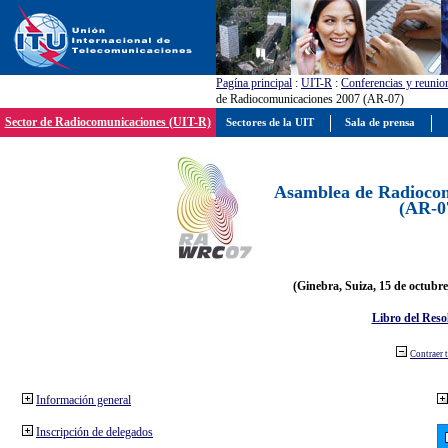
Pagína principal
:
UIT-R
:
Conferencias y reunio
de Radiocomunicaciones 2007 (AR-07)
Sector de Radiocomunicaciones (UIT-R)
Sectores de la UIT
Sala de prensa
Asamblea de Radiocom
(AR-0
(Ginebra, Suiza, 15 de octubre
Libro del Reso
Contraer 
Información general
Inscripción de delegados