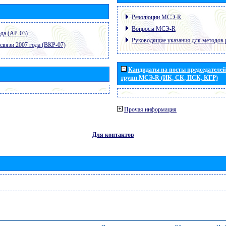
Резолюции МСЭ-R
Вопросы МСЭ-R
да (АР-03)
Руководящие указания для методов 
связи 2007 года (ВКР-07)
Кандидаты на посты председателей 
групп МСЭ-R (ИК, СК, ПСК, КГР)
Прочая информация
Для контактов