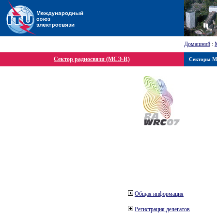
Домашний
:
Сектор радиосвязи (МСЭ-R)
Секторы 
Общая информация
Регистрация делегатов