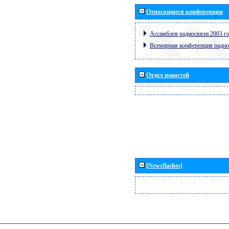
Относящиеся конференции
Ассамблея радиосвязи 2003 го
Всемирная конференция радио
Отдел новостей
[Newsflashes]