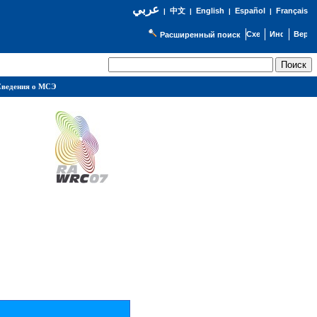
عربي
English
Español
Français
|
中文
|
|
|
Расширенный поиск
ведения о МСЭ