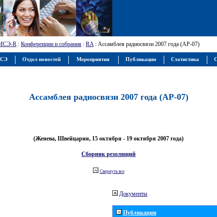
МСЭ-R
:
Конференции и собрания
:
RA
: Ассамблея радиосвязи 2007 года (АР-07)
МСЭ
Отдел новостей
Мероприятия
Публикации
Статистика
С
Ассамблея радиосвязи 2007 года (АР-07)
(Женева, Швейцария, 15 октября - 19 октября 2007 года)
Сборник резолюций
Свернуть все
Документы
Публикации