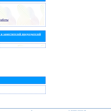
работы
и заместителей председателей