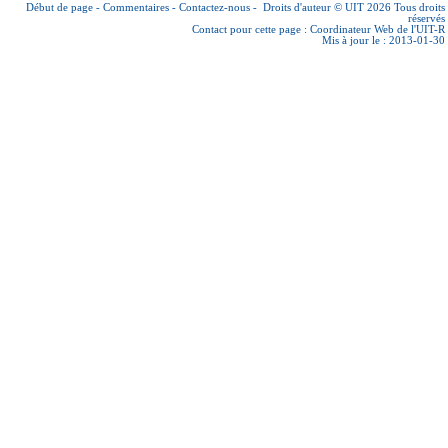
Début de page
-
Commentaires
-
Contactez-nous
-
Droits d'auteur © UIT 2026
Tous droits
réservés
Contact pour cette page :
Coordinateur Web de l'UIT-R
Mis à jour le : 2013-01-30