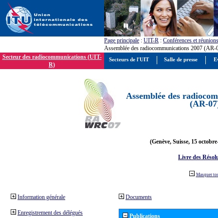
Page principale
:
UIT-R
:
Conférences et réunion
Assemblée des radiocommunications 2007 (AR-
Secteur des radiocommunications (UIT-
Secteurs de l'UIT
Salle de presse
E
R)
Assemblée des radiocom
(AR-07
(Genève, Suisse, 15 octobre
Livre des Résol
Masquer to
Information générale
Documents
Enregistrement des délégués
Publications