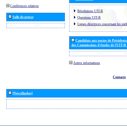
Conférences relatives
Résolutions UIT-R
Salle de presse
Questions UIT-R
Lignes directrices concernant les mét
Candidats aux postes de Présidents 
des Commissions d'études de l'UIT-R
Autres informations
Contacts
[Newsflashes]