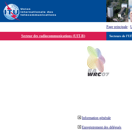
Page principale
:
Secteur des radiocommunications (UIT-R)
Secteurs de l'U
Information générale
Enregistrement des délégués