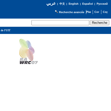
عربي
English
Español
Русский
|
中文
|
|
|
Recherche avancée
 de l'UIT