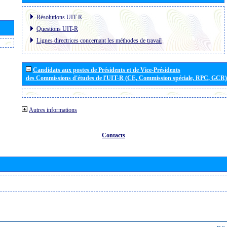
Résolutions UIT-R
Questions UIT-R
Lignes directrices concernant les méthodes de travail
Candidats aux postes de Présidents et de Vice-Présidents
des Commissions d'études de l'UIT-R (CE, Commission spéciale, RPC, GCR)
Autres informations
Contacts