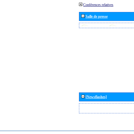
Conférences relatives
Salle de presse
[Newsflashes]