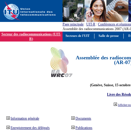
Page principale
:
UIT-R
:
Conférences et réunion
Assemblée des radiocommunications 2007 (AR-
Secteur des radiocommunications (UIT-
Secteurs de l'UIT
Salle de presse
E
R)
Assemblée des radiocom
(AR-07
(Genève, Suisse, 15 octobre
Livre des Résol
Afficher to
Information générale
Documents
Enregistrement des délégués
Publications