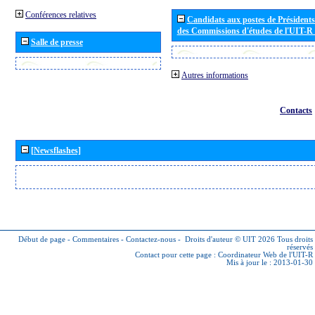
Conférences relatives
Candidats aux postes de Présidents 
des Commissions d'études de l'UIT-R
Salle de presse
Autres informations
Contacts
[Newsflashes]
Début de page
-
Commentaires
-
Contactez-nous
-
Droits d'auteur © UIT 2026
Tous droits
réservés
Contact pour cette page :
Coordinateur Web de l'UIT-R
Mis à jour le : 2013-01-30