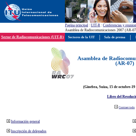
Pagína principal
:
UIT-R
:
Conferencias y reunio
Asamblea de Radiocomunicaciones 2007 (AR-07
Sector de Radiocomunicaciones (UIT-R)
Sectores de la UIT
Sala de prensa
Asamblea de Radiocomun
(AR-07)
(Ginebra, Suiza, 15 de octubre-19
Libro del Resoluci
Contraer todo
Información general
Inscripción de delegados