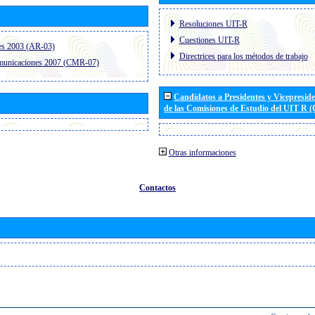
Resoluciones UIT-R
Cuestiones UIT-R
es 2003 (AR-03)
Directrices para los métodos de trabajo
omunicaciones 2007 (CMR-07)
Candidatos a Presidentes y Vicepresid
de las Comisiones de Estudio del UIT R 
Otras informaciones
Contactos