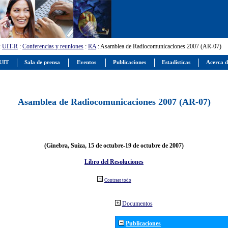
:
UIT-R
:
Conferencias y reuniones
:
RA
: Asamblea de Radiocomunicaciones 2007 (AR-07)
 UIT
Sala de prensa
Eventos
Publicaciones
Estadísticas
Acerca d
Asamblea de Radiocomunicaciones 2007 (AR-07)
(Ginebra, Suiza, 15 de octubre-19 de octubre de 2007)
Libro del Resoluciones
Contraer todo
Documentos
Publicaciones