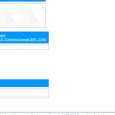
entes
(CE, Comisión Especial, RPC, GAR)