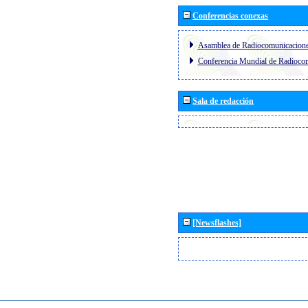
Conferencias conexas
Asamblea de Radiocomunicacion
Conferencia Mundial de Radioc
Sala de redacción
[Newsflashes]