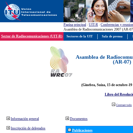
Pagína principal
:
UIT-R
:
Conferencias y reunio
Asamblea de Radiocomunicaciones 2007 (AR-07
Sector de Radiocomunicaciones (UIT-R)
Sectores de la UIT
Sala de prensa
Asamblea de Radiocomun
(AR-07)
(Ginebra, Suiza, 15 de octubre-19
Libro del Resoluci
Contraer todo
Información general
Documentos
Inscripción de delegados
Publicaciones