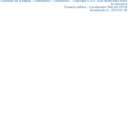
Comienzo de la página
-
Comentarios
-
Contáctenos
-
Copyright © UIT 2026
Reservados todos
los derechos
Contacto público :
Coordenador Web del UIT-R
Actualizado el : 2013-01-30