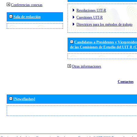
Conferencias conexas
Resoluciones UIT-R
Sala de redacción
Cuestiones UIT-R
Directrices para los métodos de trabajo
Candidatos a Presidentes y Vicepreside
de las Comisiones de Estudio del UIT R 
Otras informaciones
Contactos
[Newsflashes]