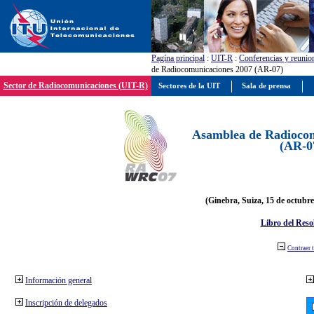
Pagína principal
:
UIT-R
:
Conferencias y reunio
de Radiocomunicaciones 2007 (AR-07)
Sector de Radiocomunicaciones (UIT-R)
Sectores de la UIT
Sala de prensa
Asamblea de Radiocom
(AR-0
(Ginebra, Suiza, 15 de octubre
Libro del Reso
Contraer 
Información general
Inscripción de delegados