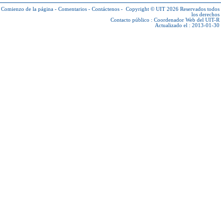
Comienzo de la página
-
Comentarios
-
Contáctenos
-
Copyright © UIT 2026
Reservados todos
los derechos
Contacto público :
Coordenador Web del UIT-R
Actualizado el : 2013-01-30