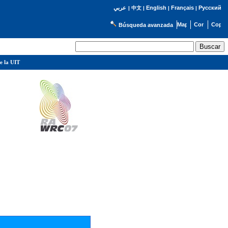
English
Français
Русский
عربي
|
中文
|
|
|
Búsqueda avanzada
e la UIT