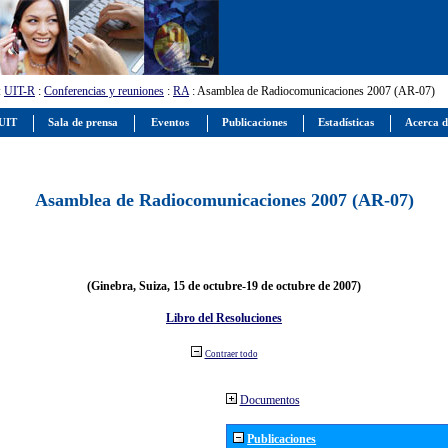
:
UIT-R
:
Conferencias y reuniones
:
RA
: Asamblea de Radiocomunicaciones 2007 (AR-07)
 UIT
Sala de prensa
Eventos
Publicaciones
Estadísticas
Acerca d
Asamblea de Radiocomunicaciones 2007 (AR-07)
(Ginebra, Suiza, 15 de octubre-19 de octubre de 2007)
Libro del Resoluciones
Contraer todo
Documentos
Publicaciones