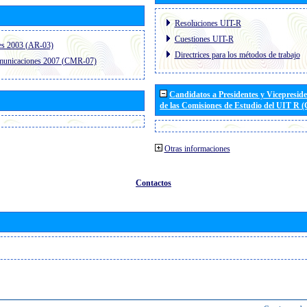
Resoluciones UIT-R
Cuestiones UIT-R
es 2003 (AR-03)
Directrices para los métodos de trabajo
omunicaciones 2007 (CMR-07)
Candidatos a Presidentes y Vicepresid
de las Comisiones de Estudio del UIT R 
Otras informaciones
Contactos