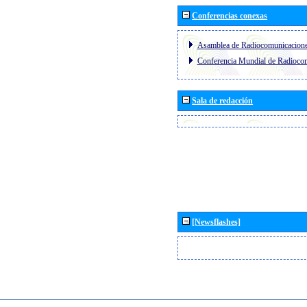
Conferencias conexas
Asamblea de Radiocomunicacion
Conferencia Mundial de Radioc
Sala de redacción
[Newsflashes]