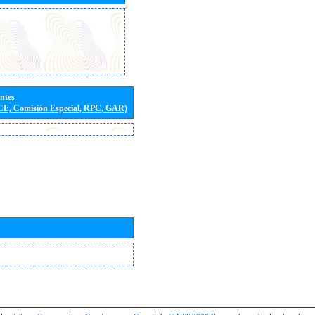
entes
(CE, Comisión Especial, RPC, GAR)