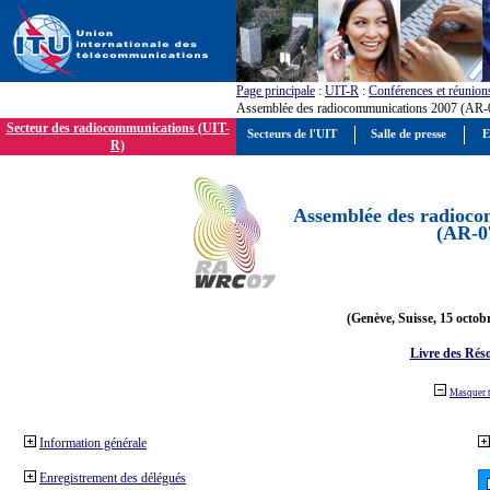
Page principale
:
UIT-R
:
Conférences et réunion
Assemblée des radiocommunications 2007 (AR-
Secteur des radiocommunications (UIT-
Secteurs de l'UIT
Salle de presse
E
R)
Assemblée des radioco
(AR-0
(Genève, Suisse, 15 octob
Livre des Réso
Masquer 
Information générale
Enregistrement des délégués