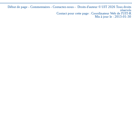
Début de page
-
Commentaires
-
Contactez-nous
-
Droits d'auteur © UIT 2026
Tous droits
réservés
Contact pour cette page :
Coordinateur Web de l'UIT-R
Mis à jour le : 2013-01-30