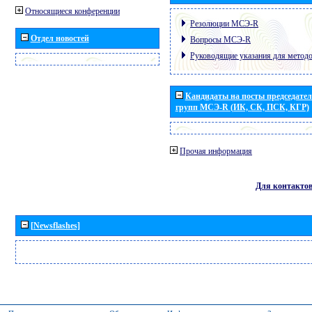
Относящиеся конференции
Резолюции МСЭ-R
Отдел новостей
Вопросы МСЭ-R
Руководящие указания для метод
Кандидаты на посты председател
групп МСЭ-R (ИК, СК, ПСК, КГР)
Прочая информация
Для контакто
[Newsflashes]