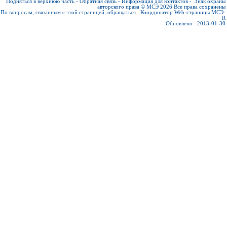
Подняться в верхнюю часть
-
Обратная связь
-
Информация для контактов
-
Знак охраны
авторского права © МСЭ 2026
Все права сохранены
По вопросам, связанным с этой страницей, обращаться :
Координатор Web-страницы МСЭ-
R
Обновлено : 2013-01-30