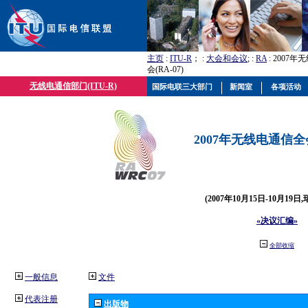
主页
:
ITU-R
； :
大会和会议
; :
RA
: 2007
会(RA-07)
无线电通信部门(ITU-R)
国际电联三大部门
新闻室
各项活动
2007年无线电通信全会(
(2007年10月15日-10月19日
«决议汇编»
全部收缩
一般信息
文件
代表注册
出版物