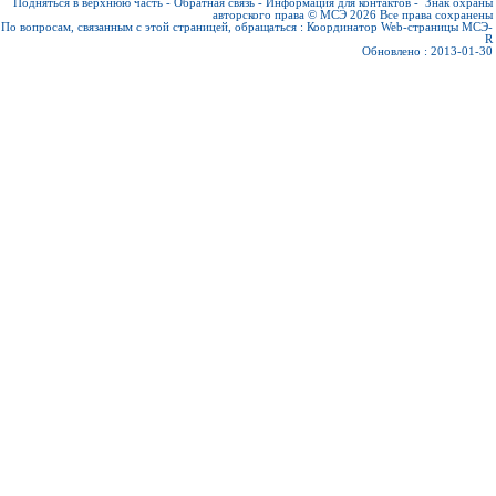
Подняться в верхнюю часть
-
Обратная связь
-
Информация для контактов
-
Знак охраны
авторского права © МСЭ 2026
Все права сохранены
По вопросам, связанным с этой страницей, обращаться :
Координатор Web-страницы МСЭ-
R
Обновлено : 2013-01-30