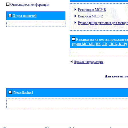
Относящиеся конференции
Резолюции МСЭ-R
Отдел новостей
Вопросы МСЭ-R
Руководящие указания для метод
Кандидаты на посты председател
групп МСЭ-R (ИК, СК, ПСК, КГР)
Прочая информация
Для контакто
[Newsflashes]