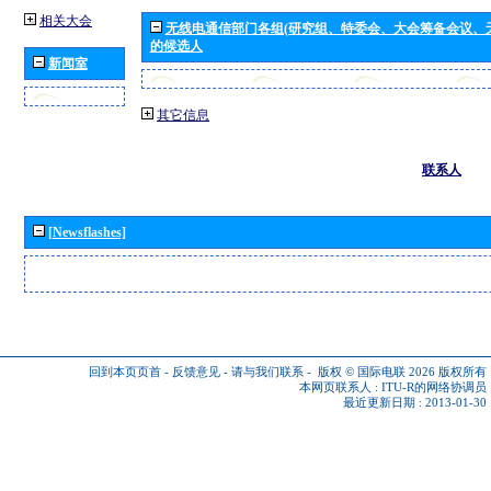
相关大会
无线电通信部门各组(研究组、特委会、大会筹备会议、
的候选人
新闻室
其它信息
联系人
[Newsflashes]
回到本页页首
-
反馈意见
-
请与我们联系
-
版权 © 国际电联 2026
版权所有
本网页联系人 :
ITU-R的网络协调员
最近更新日期 : 2013-01-30