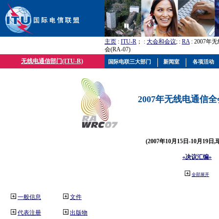
主页
:
ITU-R
； :
大会和会议
; :
RA
: 2007
会(RA-07)
无线电通信部门(ITU-R)
国际电联三大部门
新闻室
各项活动
2007年无线电通信全会(
(2007年10月15日-10月19日
«决议汇编»
全部展开
一般信息
文件
代表注册
出版物