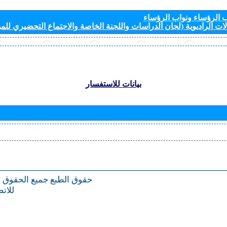
الرؤساء ونواب الرؤساء
ات الراديوية (لجان الدراسات واللجنة الخاصة والاجتماع التحضيري للمؤ
بيانات للاستفسار
حقوق الطبع
جميع الحقوق 
للات