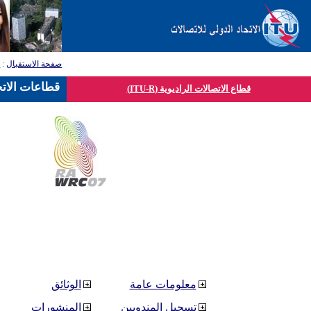
صفحة الاستقبال
:
ق
قطاعات الاتح
قطاع الاتصالات الراديوية (ITU-R)
معلومات عامة
الوثائق
تسجيل المندوبين
المنشورات