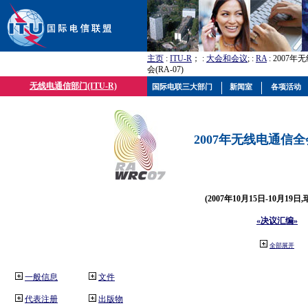
主页
:
ITU-R
； :
大会和会议
; :
RA
: 2007
会(RA-07)
无线电通信部门(ITU-R)
国际电联三大部门
新闻室
各项活动
2007年无线电通信全会(
(2007年10月15日-10月19日
«决议汇编»
全部展开
一般信息
文件
代表注册
出版物