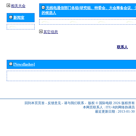
相关大会
无线电通信部门各组(研究组、特委会、大会筹备会议、
的候选人
新闻室
其它信息
联系人
[Newsflashes]
回到本页页首
-
反馈意见
-
请与我们联系
-
版权 © 国际电联 2026
版权所有
本网页联系人 :
ITU-R的网络协调员
最近更新日期 : 2013-01-30