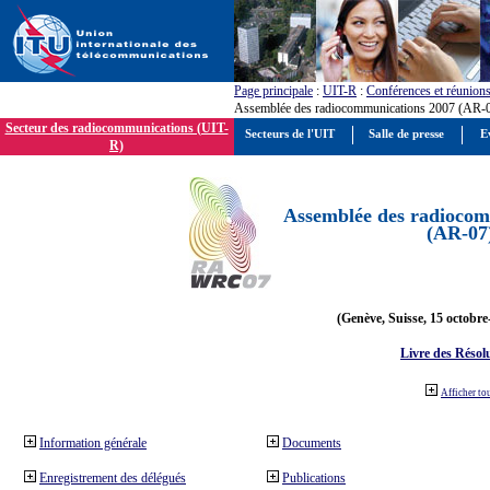
Page principale
:
UIT-R
:
Conférences et réunion
Assemblée des radiocommunications 2007 (AR-
Secteur des radiocommunications (UIT-
Secteurs de l'UIT
Salle de presse
E
R)
Assemblée des radiocom
(AR-07
(Genève, Suisse, 15 octobre
Livre des Résol
Afficher to
Information générale
Documents
Enregistrement des délégués
Publications