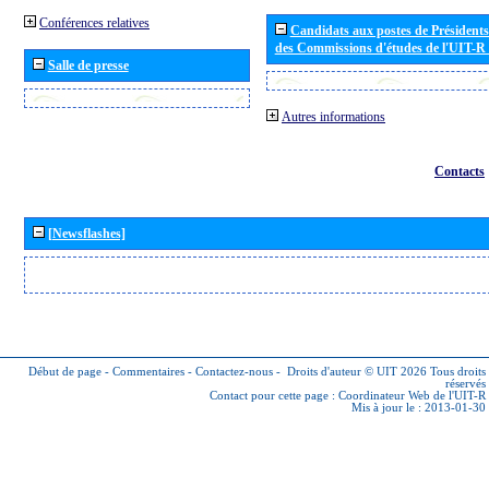
Conférences relatives
Candidats aux postes de Présidents 
des Commissions d'études de l'UIT-R
Salle de presse
Autres informations
Contacts
[Newsflashes]
Début de page
-
Commentaires
-
Contactez-nous
-
Droits d'auteur © UIT 2026
Tous droits
réservés
Contact pour cette page :
Coordinateur Web de l'UIT-R
Mis à jour le : 2013-01-30