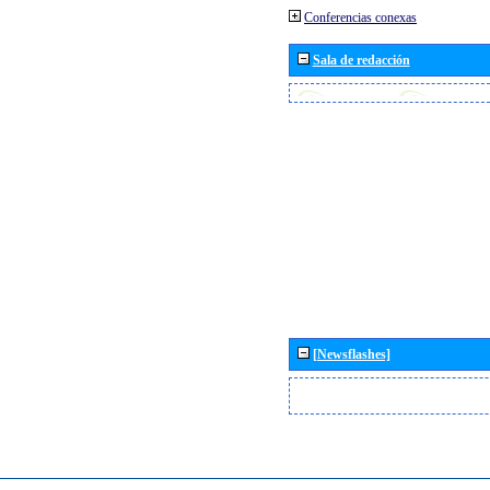
Conferencias conexas
Sala de redacción
[Newsflashes]