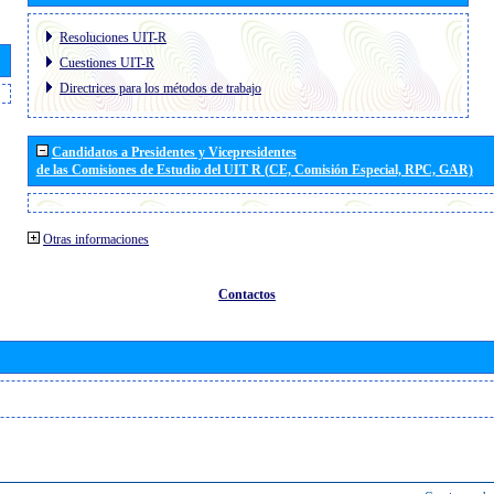
Resoluciones UIT-R
Cuestiones UIT-R
Directrices para los métodos de trabajo
Candidatos a Presidentes y Vicepresidentes
de las Comisiones de Estudio del UIT R (CE, Comisión Especial, RPC, GAR)
Otras informaciones
Contactos