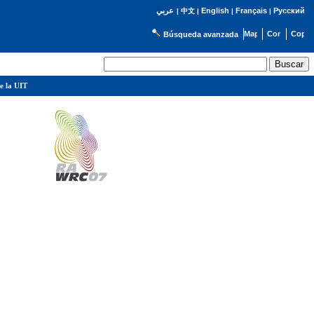
English
Français
Русский
عربي
|
中文
|
|
|
Búsqueda avanzada
e la UIT