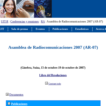
:
UIT-R
:
Conferencias y reuniones
:
RA
: Asamblea de Radiocomunicaciones 2007 (AR-07)
 UIT
Sala de prensa
Eventos
Publicaciones
Estadísticas
Acerca d
Asamblea de Radiocomunicaciones 2007 (AR-07)
(Ginebra, Suiza, 15 de octubre-19 de octubre de 2007)
Libro del Resoluciones
Contraer todo
Documentos
Publicaciones