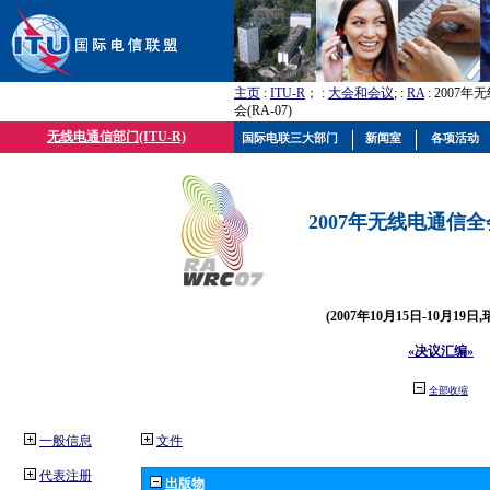
主页
:
ITU-R
； :
大会和会议
; :
RA
: 2007
会(RA-07)
无线电通信部门(ITU-R)
国际电联三大部门
新闻室
各项活动
2007年无线电通信全会(
(2007年10月15日-10月19日
«决议汇编»
全部收缩
一般信息
文件
代表注册
出版物