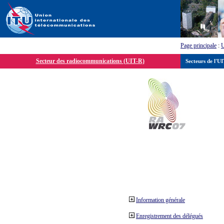
Page principale
:
Secteur des radiocommunications (UIT-R)
Secteurs de l'U
Information générale
Enregistrement des délégués