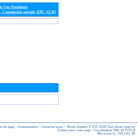
de Vice-Présidents
E, Commission spéciale, RPC, GCR)
ut de page
-
Commentaires
-
Contactez-nous
-
Droits d'auteur © UIT 2026
Tous droits réservés
Contact pour cette page :
Coordinateur Web de l'UIT-R
Mis à jour le : 2013-01-30