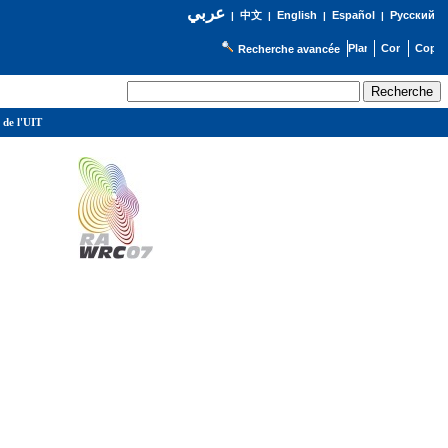
عربي
English
Español
Русский
|
中文
|
|
|
Recherche avancée
 de l'UIT