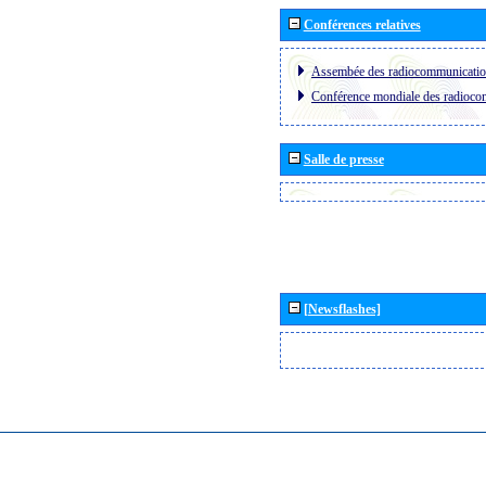
Conférences relatives
Assembée des radiocommunicati
Conférence mondiale des radioc
Salle de presse
[Newsflashes]