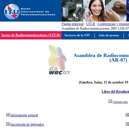
Pagína principal
:
UIT-R
:
Conferencias y reunio
Asamblea de Radiocomunicaciones 2007 (AR-07
Sector de Radiocomunicaciones (UIT-R)
Sectores de la UIT
Sala de prensa
Asamblea de Radiocomun
(AR-07)
(Ginebra, Suiza, 15 de octubre-19
Libro del Resoluci
Contraer todo
Información general
Inscripción de delegados