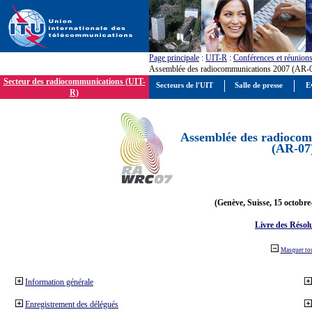
Page principale
:
UIT-R
:
Conférences et réunion
Assemblée des radiocommunications 2007 (AR-
Secteur des radiocommunications (UIT-
Secteurs de l'UIT
Salle de presse
E
R)
Assemblée des radiocom
(AR-07
(Genève, Suisse, 15 octobre
Livre des Résol
Masquer to
Information générale
Enregistrement des délégués