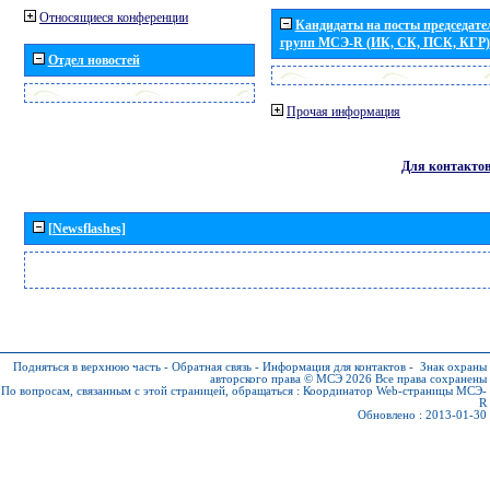
Относящиеся конференции
Кандидаты на посты председател
групп МСЭ-R (ИК, СК, ПСК, КГР)
Отдел новостей
Прочая информация
Для контакто
[Newsflashes]
Подняться в верхнюю часть
-
Обратная связь
-
Информация для контактов
-
Знак охраны
авторского права © МСЭ 2026
Все права сохранены
По вопросам, связанным с этой страницей, обращаться :
Координатор Web-страницы МСЭ-
R
Обновлено : 2013-01-30