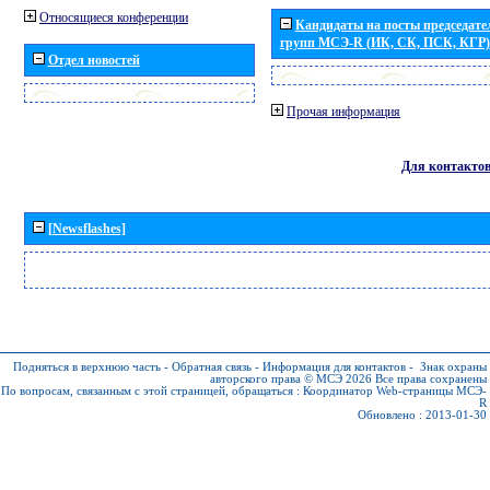
Относящиеся конференции
Кандидаты на посты председател
групп МСЭ-R (ИК, СК, ПСК, КГР)
Отдел новостей
Прочая информация
Для контакто
[Newsflashes]
Подняться в верхнюю часть
-
Обратная связь
-
Информация для контактов
-
Знак охраны
авторского права © МСЭ 2026
Все права сохранены
По вопросам, связанным с этой страницей, обращаться :
Координатор Web-страницы МСЭ-
R
Обновлено : 2013-01-30