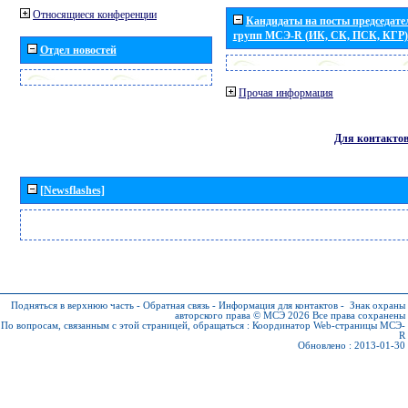
Относящиеся конференции
Кандидаты на посты председател
групп МСЭ-R (ИК, СК, ПСК, КГР)
Отдел новостей
Прочая информация
Для контакто
[Newsflashes]
Подняться в верхнюю часть
-
Обратная связь
-
Информация для контактов
-
Знак охраны
авторского права © МСЭ 2026
Все права сохранены
По вопросам, связанным с этой страницей, обращаться :
Координатор Web-страницы МСЭ-
R
Обновлено : 2013-01-30