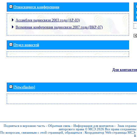
Относящиеся конференции
Ассамблея радиосвязи 2003 года (АР-03)
Всемирная конференция радиосвязи 2007 года (ВКР-07)
Отдел новостей
Для контакто
[Newsflashes]
Подняться в верхнюю часть
-
Обратная связь
-
Информация для контактов
-
Знак охраны
авторского права © МСЭ 2026
Все права сохранены
По вопросам, связанным с этой страницей, обращаться :
Координатор Web-страницы МСЭ-
R