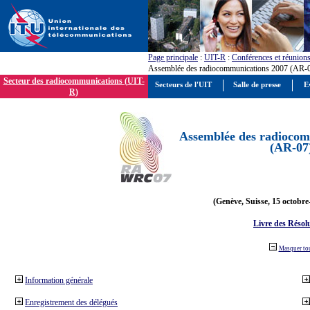
Page principale
:
UIT-R
:
Conférences et réunion
Assemblée des radiocommunications 2007 (AR-
Secteur des radiocommunications (UIT-
Secteurs de l'UIT
Salle de presse
E
R)
Assemblée des radiocom
(AR-07
(Genève, Suisse, 15 octobre
Livre des Résol
Masquer to
Information générale
Enregistrement des délégués