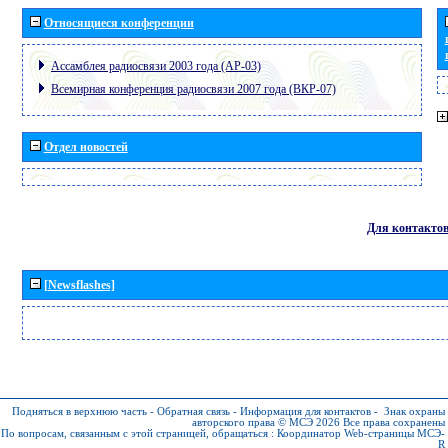
Относящиеся конференции
Ассамблея радиосвязи 2003 года (АР-03)
Всемирная конференция радиосвязи 2007 года (ВКР-07)
Отдел новостей
Для контакто
[Newsflashes]
Подняться в верхнюю часть
-
Обратная связь
-
Информация для контактов
-
Знак охраны
авторского права © МСЭ 2026
Все права сохранены
По вопросам, связанным с этой страницей, обращаться :
Координатор Web-страницы МСЭ-
R