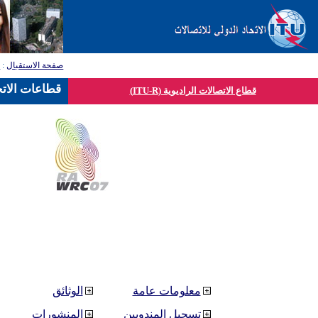
صفحة الاستقبال
:
ق
قطاعات الاتح
قطاع الاتصالات الراديوية (ITU-R)
معلومات عامة
الوثائق
تسجيل المندوبين
المنشورات