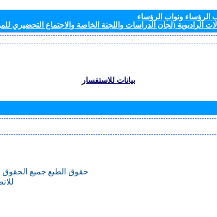
الرؤساء ونواب الرؤساء
ات الراديوية (لجان الدراسات واللجنة الخاصة والاجتماع التحضيري للمؤ
بيانات للاستفسار
حقوق الطبع
جميع الحقوق 
للات