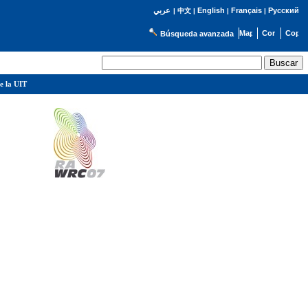
English
Français
Русский
عربي
|
中文
|
|
|
Búsqueda avanzada
e la UIT