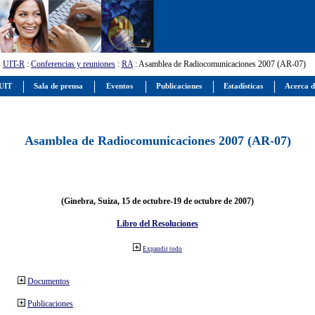
:
UIT-R
:
Conferencias y reuniones
:
RA
: Asamblea de Radiocomunicaciones 2007 (AR-07)
 UIT
Sala de prensa
Eventos
Publicaciones
Estadísticas
Acerca d
Asamblea de Radiocomunicaciones 2007 (AR-07)
(Ginebra, Suiza, 15 de octubre-19 de octubre de 2007)
Libro del Resoluciones
Expandir todo
Documentos
Publicaciones