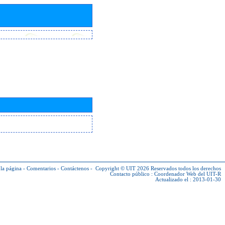
la página
-
Comentarios
-
Contáctenos
-
Copyright © UIT 2026
Reservados todos los derechos
Contacto público :
Coordenador Web del UIT-R
Actualizado el : 2013-01-30