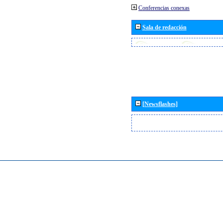
Conferencias conexas
Sala de redacción
[Newsflashes]