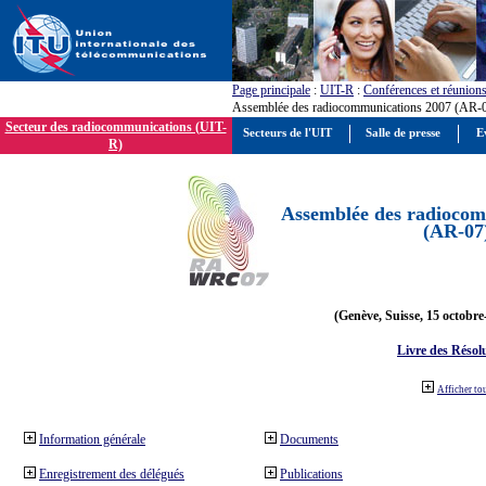
Page principale
:
UIT-R
:
Conférences et réunion
Assemblée des radiocommunications 2007 (AR-
Secteur des radiocommunications (UIT-
Secteurs de l'UIT
Salle de presse
E
R)
Assemblée des radiocom
(AR-07
(Genève, Suisse, 15 octobre
Livre des Résol
Afficher to
Information générale
Documents
Enregistrement des délégués
Publications