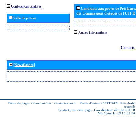
Conférences relatives
Candidats aux postes de Présidents 
des Commissions d'études de l'UIT-R
Salle de presse
Autres informations
Contacts
[Newsflashes]
Début de page
-
Commentaires
-
Contactez-nous
-
Droits d'auteur © UIT 2026
Tous droits
réservés
Contact pour cette page :
Coordinateur Web de l'UIT-R
Mis à jour le : 2013-01-30