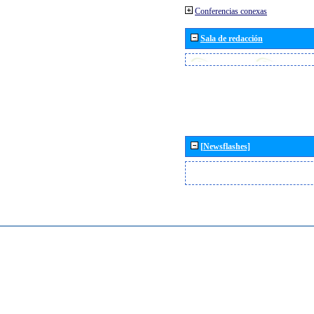
Conferencias conexas
Sala de redacción
[Newsflashes]