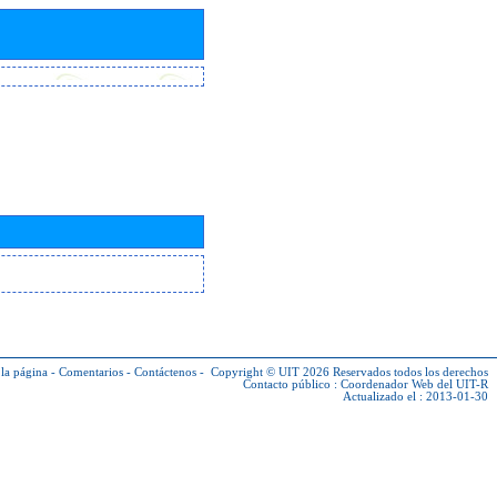
la página
-
Comentarios
-
Contáctenos
-
Copyright © UIT 2026
Reservados todos los derechos
Contacto público :
Coordenador Web del UIT-R
Actualizado el : 2013-01-30