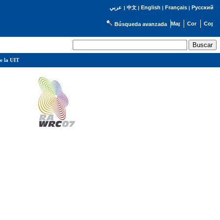
English
Français
Русский
عربي
|
中文
|
|
|
Búsqueda avanzada
e la UIT