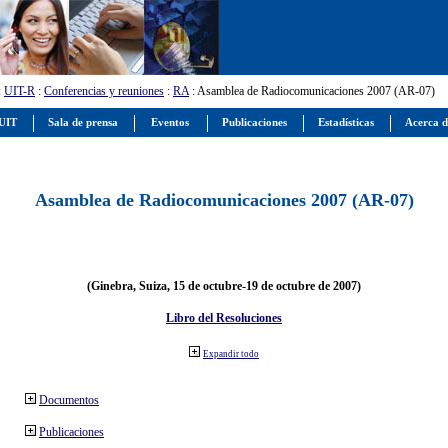
:
UIT-R
:
Conferencias y reuniones
:
RA
: Asamblea de Radiocomunicaciones 2007 (AR-07)
 UIT
Sala de prensa
Eventos
Publicaciones
Estadísticas
Acerca d
Asamblea de Radiocomunicaciones 2007 (AR-07)
(Ginebra, Suiza, 15 de octubre-19 de octubre de 2007)
Libro del Resoluciones
Expandir todo
Documentos
Publicaciones