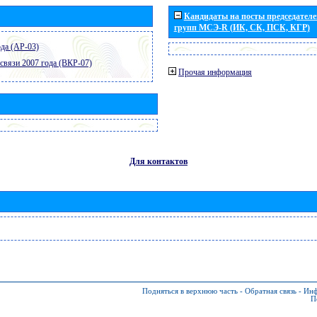
Кандидаты на посты председателей
групп МСЭ-R (ИК, СК, ПСК, КГР)
да (АР-03)
связи 2007 года (ВКР-07)
Прочая информация
Для контактов
Подняться в верхнюю часть
-
Обратная связь
-
Инф
П