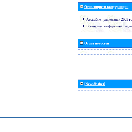
Относящиеся конференции
Ассамблея радиосвязи 2003 го
Всемирная конференция радио
Отдел новостей
[Newsflashes]