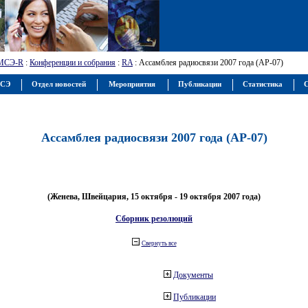
МСЭ-R
:
Конференции и собрания
:
RA
: Ассамблея радиосвязи 2007 года (АР-07)
МСЭ
Отдел новостей
Мероприятия
Публикации
Статистика
С
Ассамблея радиосвязи 2007 года (АР-07)
(Женева, Швейцария, 15 октября - 19 октября 2007 года)
Сборник резолюций
Свернуть все
Документы
Публикации