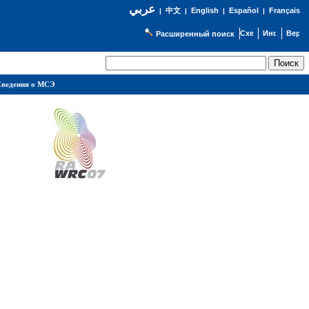
عربي
English
Español
Français
|
中文
|
|
|
Расширенный поиск
ведения о МСЭ