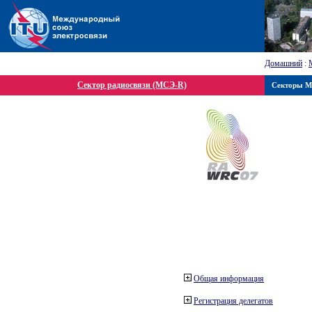
Домашний
:
Сектор радиосвязи (МСЭ-R)
Секторы 
Общая информация
Регистрация делегатов