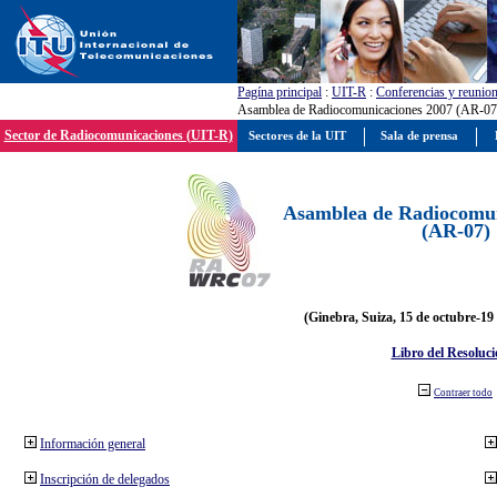
Pagína principal
:
UIT-R
:
Conferencias y reunio
Asamblea de Radiocomunicaciones 2007 (AR-07
Sector de Radiocomunicaciones (UIT-R)
Sectores de la UIT
Sala de prensa
Asamblea de Radiocomun
(AR-07)
(Ginebra, Suiza, 15 de octubre-19
Libro del Resoluci
Contraer todo
Información general
Inscripción de delegados