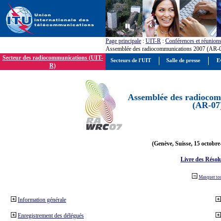
Page principale
:
UIT-R
:
Conférences et réunion
Assemblée des radiocommunications 2007 (AR-
Secteur des radiocommunications (UIT-
Secteurs de l'UIT
Salle de presse
E
R)
Assemblée des radiocom
(AR-07
(Genève, Suisse, 15 octobre
Livre des Résol
Masquer to
Information générale
Enregistrement des délégués