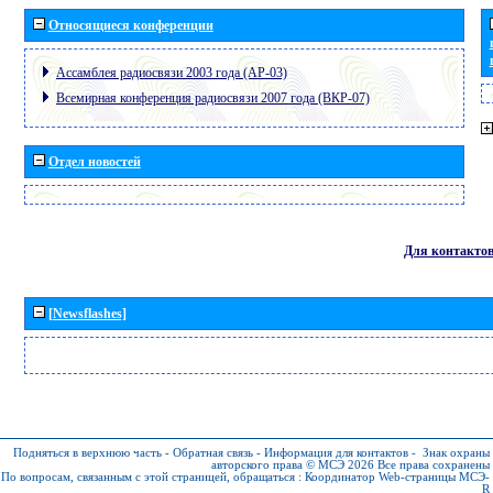
Относящиеся конференции
Ассамблея радиосвязи 2003 года (АР-03)
Всемирная конференция радиосвязи 2007 года (ВКР-07)
Отдел новостей
Для контакто
[Newsflashes]
Подняться в верхнюю часть
-
Обратная связь
-
Информация для контактов
-
Знак охраны
авторского права © МСЭ 2026
Все права сохранены
По вопросам, связанным с этой страницей, обращаться :
Координатор Web-страницы МСЭ-
R