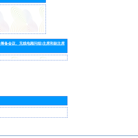
会筹备会议、无线电顾问组)主席和副主席