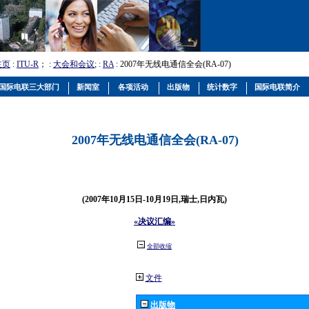
主页
:
ITU-R
； :
大会和会议
; :
RA
: 2007年无线电通信全会(RA-07)
国际电联三大部门
新闻室
各项活动
出版物
统计数字
国际电联简介
2007年无线电通信全会(RA-07)
(2007年10月15日-10月19日,瑞士,日内瓦)
«决议汇编»
全部收缩
文件
出版物