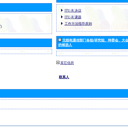
ITU-R 决议
ITU-R 课题
工作方法指导原则
)
无线电通信部门各组(研究组、特委会、大
的候选人
其它信息
联系人