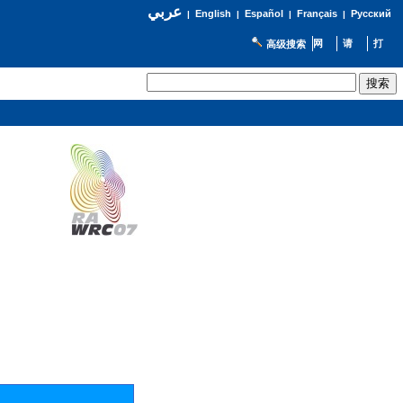
عربي
English
Español
Français
Русский
|
|
|
|
高级搜索