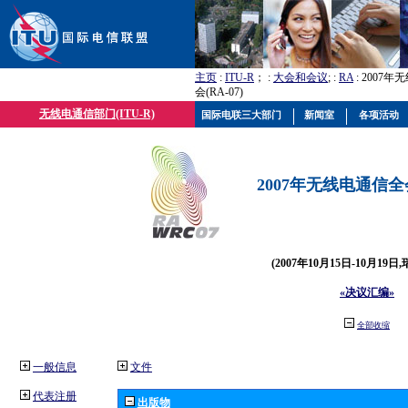
主页
:
ITU-R
； :
大会和会议
; :
RA
: 2007
会(RA-07)
无线电通信部门(ITU-R)
国际电联三大部门
新闻室
各项活动
2007年无线电通信全会(
(2007年10月15日-10月19日
«决议汇编»
全部收缩
一般信息
文件
代表注册
出版物